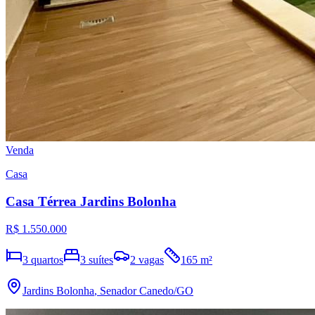
Venda
Casa
Casa Térrea Jardins Bolonha
R$ 1.550.000
3
quartos
3
suítes
2
vagas
165
m²
Jardins Bolonha
,
Senador Canedo
/GO