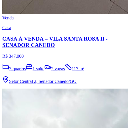
Venda
Casa
CASA À VENDA – VILA SANTA ROSA II -
SENADOR CANEDO
R$ 347.000
3
quartos
1
suíte
2
vagas
117
m²
Setor Central 2
,
Senador Canedo
/GO