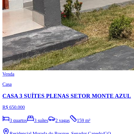
Venda
Casa
CASA 3 SUÍTES PLENAS SETOR MONTE AZUL
R$ 650.000
3
quartos
3
suítes
2
vagas
159
m²
Residencial Morada do Bosque
,
Senador Canedo
/GO