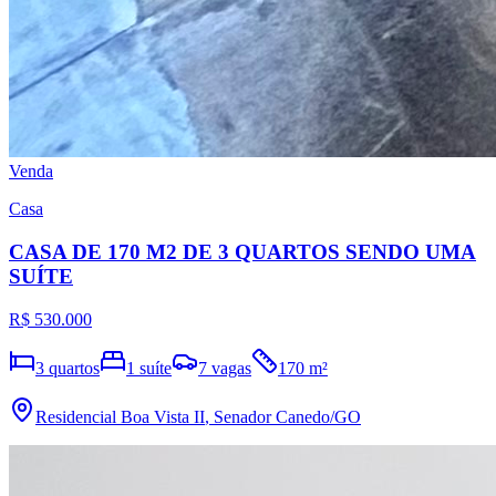
Venda
Casa
CASA DE 170 M2 DE 3 QUARTOS SENDO UMA
SUÍTE
R$ 530.000
3
quartos
1
suíte
7
vagas
170
m²
Residencial Boa Vista II
,
Senador Canedo
/GO