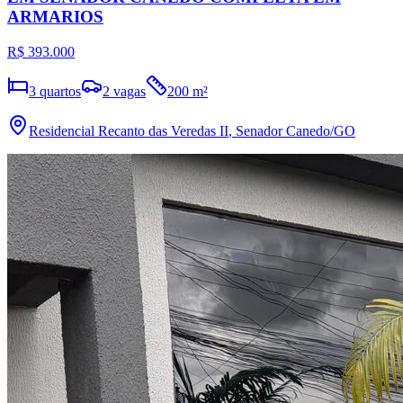
ARMARIOS
R$ 393.000
3
quartos
2
vagas
200
m²
Residencial Recanto das Veredas II
,
Senador Canedo
/GO