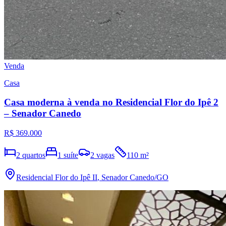
Venda
Casa
Casa moderna à venda no Residencial Flor do Ipê 2
– Senador Canedo
R$ 369.000
2
quartos
1
suíte
2
vagas
110
m²
Residencial Flor do Ipê II
,
Senador Canedo
/GO