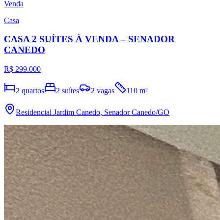
Venda
Casa
CASA 2 SUÍTES À VENDA – SENADOR
CANEDO
R$ 299.000
2
quartos
2
suítes
2
vagas
110
m²
Residencial Jardim Canedo
,
Senador Canedo
/GO