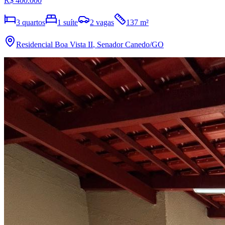
R$ 400.000
3
quartos
1
suíte
2
vagas
137
m²
Residencial Boa Vista II
,
Senador Canedo
/GO