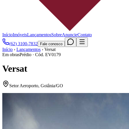
Início
Imóveis
Lançamentos
Sobre
Anuncie
Contato
(62) 3100-7832
Fale conosco
Início
›
Lançamentos
›
Versat
Em obras
Prédio
· Cód.
EV0179
Versat
Setor Aeroporto
,
Goiânia
/
GO