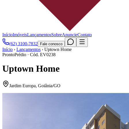
Início
Imóveis
Lançamentos
Sobre
Anuncie
Contato
(62) 3100-7832
Fale conosco
Início
›
Lançamentos
›
Uptown Home
Pronto
Prédio
· Cód.
EV0238
Uptown Home
Jardim Europa
,
Goiânia
/
GO