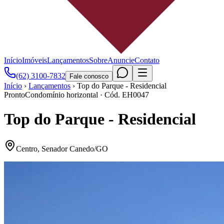
Início
Imóveis
Lançamentos
Sobre
Anuncie
Contato
(62) 3100-7832
Fale conosco
Início
›
Lançamentos
›
Top do Parque - Residencial
Pronto
Condomínio horizontal
· Cód.
EH0047
Top do Parque - Residencial
Centro
,
Senador Canedo
/
GO