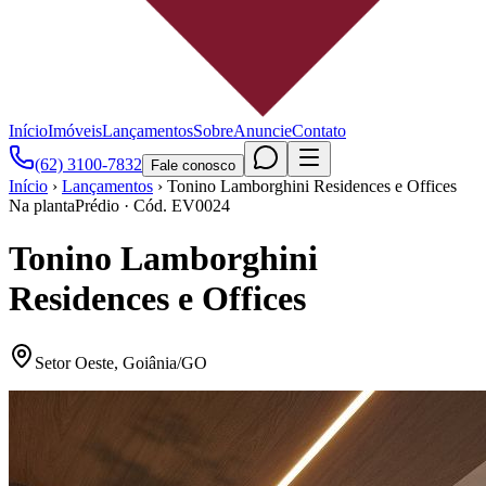
Início
Imóveis
Lançamentos
Sobre
Anuncie
Contato
(62) 3100-7832
Fale conosco
Início
›
Lançamentos
›
Tonino Lamborghini Residences e Offices
Na planta
Prédio
· Cód.
EV0024
Tonino Lamborghini
Residences e Offices
Setor Oeste
,
Goiânia
/
GO