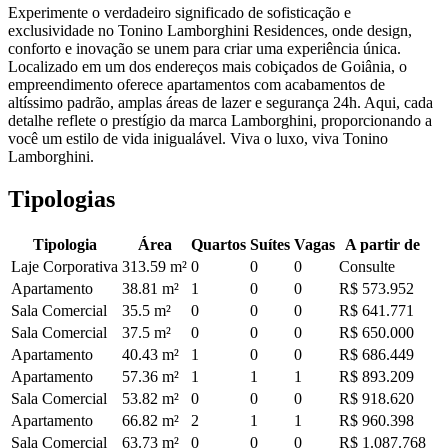
Experimente o verdadeiro significado de sofisticação e
exclusividade no Tonino Lamborghini Residences, onde design,
conforto e inovação se unem para criar uma experiência única.
Localizado em um dos endereços mais cobiçados de Goiânia, o
empreendimento oferece apartamentos com acabamentos de
altíssimo padrão, amplas áreas de lazer e segurança 24h. Aqui, cada
detalhe reflete o prestígio da marca Lamborghini, proporcionando a
você um estilo de vida inigualável. Viva o luxo, viva Tonino
Lamborghini.
Tipologias
Tipologia
Área
Quartos
Suítes
Vagas
A partir de
Laje Corporativa
313.59
m²
0
0
0
Consulte
Apartamento
38.81
m²
1
0
0
R$ 573.952
Sala Comercial
35.5
m²
0
0
0
R$ 641.771
Sala Comercial
37.5
m²
0
0
0
R$ 650.000
Apartamento
40.43
m²
1
0
0
R$ 686.449
Apartamento
57.36
m²
1
1
1
R$ 893.209
Sala Comercial
53.82
m²
0
0
0
R$ 918.620
Apartamento
66.82
m²
2
1
1
R$ 960.398
Sala Comercial
63.73
m²
0
0
0
R$ 1.087.768