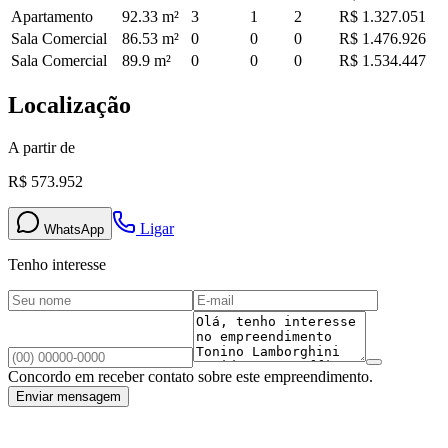
Apartamento
92.33
m²
3
1
2
R$ 1.327.051
Sala Comercial
86.53
m²
0
0
0
R$ 1.476.926
Sala Comercial
89.9
m²
0
0
0
R$ 1.534.447
Localização
A partir de
R$ 573.952
Ligar
WhatsApp
Tenho interesse
Concordo em receber contato sobre este empreendimento.
Enviar mensagem