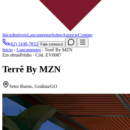
Início
Imóveis
Lançamentos
Sobre
Anuncie
Contato
(62) 3100-7832
Fale conosco
Início
›
Lançamentos
›
Terrê By MZN
Em obras
Prédio
· Cód.
EV0087
Terrê By MZN
Setor Bueno
,
Goiânia
/
GO