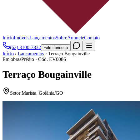
Início
Imóveis
Lançamentos
Sobre
Anuncie
Contato
(62) 3100-7832
Fale conosco
Início
›
Lançamentos
›
Terraço Bougainville
Em obras
Prédio
· Cód.
EV0086
Terraço Bougainville
Setor Marista
,
Goiânia
/
GO