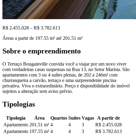
R$ 2.455.028 – R$ 3.782.613
Áreas a partir de
197.55
m²
até 201.51 m²
Sobre o empreendimento
O Terraço Bougainville convida você a viajar por um novo viver
com verdadeiras casas suspensas na Rua 13, no Setor Marista. São
apartamentos com 3 ou 4 suítes plenas, de 202 a 246m² com
churrasqueira a carvão, terraço e uma surpreendente piscina
privativa. Viva o extraordinário. Preço e disponibilidade do imóvel
sujeitos a alteração sem aviso prévio.
Tipologias
Tipologia
Área
Quartos
Suítes
Vagas
A partir de
Apartamento
201.51
m²
4
4
3
R$ 2.455.028
Apartamento
197.55
m²
4
4
3
R$ 3.782.613