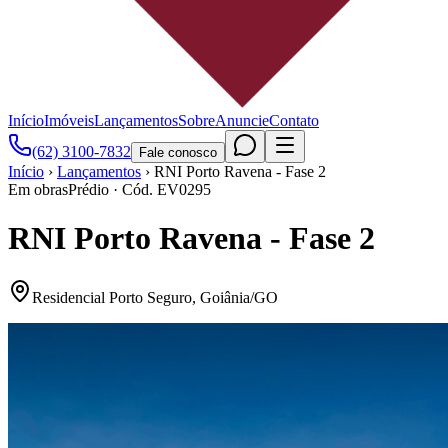
Início
Imóveis
Lançamentos
Sobre
Anuncie
Contato
(62) 3100-7832
Fale conosco
Início
›
Lançamentos
›
RNI Porto Ravena - Fase 2
Em obras
Prédio
· Cód.
EV0295
RNI Porto Ravena - Fase 2
Residencial Porto Seguro
,
Goiânia
/
GO