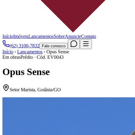
Início
Imóveis
Lançamentos
Sobre
Anuncie
Contato
(62) 3100-7832
Fale conosco
Início
›
Lançamentos
›
Opus Sense
Em obras
Prédio
· Cód.
EV0043
Opus Sense
Setor Marista
,
Goiânia
/
GO