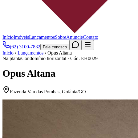
Início
Imóveis
Lançamentos
Sobre
Anuncie
Contato
(62) 3100-7832
Fale conosco
Início
›
Lançamentos
›
Opus Altana
Na planta
Condomínio horizontal
· Cód.
EH0029
Opus Altana
Fazenda Vau das Pombas
,
Goiânia
/
GO