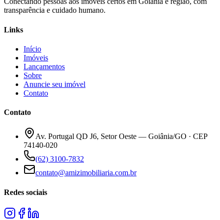
Conectando pessoas aos imóveis certos em Goiânia e região, com
transparência e cuidado humano.
Links
Início
Imóveis
Lançamentos
Sobre
Anuncie seu imóvel
Contato
Contato
Av. Portugal QD J6, Setor Oeste — Goiânia/GO · CEP
74140-020
(62) 3100-7832
contato@amizimobiliaria.com.br
Redes sociais