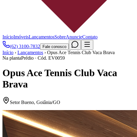
Início
Imóveis
Lançamentos
Sobre
Anuncie
Contato
(62) 3100-7832
Fale conosco
Início
›
Lançamentos
›
Opus Ace Tennis Club Vaca Brava
Na planta
Prédio
· Cód.
EV0059
Opus Ace Tennis Club Vaca
Brava
Setor Bueno
,
Goiânia
/
GO