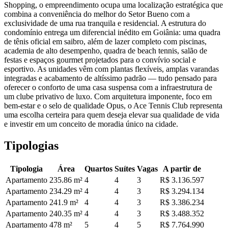
Shopping, o empreendimento ocupa uma localização estratégica que
combina a conveniência do melhor do Setor Bueno com a
exclusividade de uma rua tranquila e residencial. A estrutura do
condomínio entrega um diferencial inédito em Goiânia: uma quadra
de tênis oficial em saibro, além de lazer completo com piscinas,
academia de alto desempenho, quadra de beach tennis, salão de
festas e espaços gourmet projetados para o convívio social e
esportivo. As unidades vêm com plantas flexíveis, amplas varandas
integradas e acabamento de altíssimo padrão — tudo pensado para
oferecer o conforto de uma casa suspensa com a infraestrutura de
um clube privativo de luxo. Com arquitetura imponente, foco em
bem-estar e o selo de qualidade Opus, o Ace Tennis Club representa
uma escolha certeira para quem deseja elevar sua qualidade de vida
e investir em um conceito de moradia único na cidade.
Tipologias
Tipologia
Área
Quartos
Suítes
Vagas
A partir de
Apartamento
235.86
m²
4
4
3
R$ 3.136.597
Apartamento
234.29
m²
4
4
3
R$ 3.294.134
Apartamento
241.9
m²
4
4
3
R$ 3.386.234
Apartamento
240.35
m²
4
4
3
R$ 3.488.352
Apartamento
478
m²
5
4
5
R$ 7.764.990