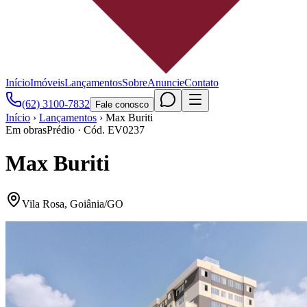
Início
Imóveis
Lançamentos
Sobre
Anuncie
Contato
(62) 3100-7832
Fale conosco
Início
›
Lançamentos
›
Max Buriti
Em obras
Prédio
· Cód.
EV0237
Max Buriti
Vila Rosa
,
Goiânia
/
GO