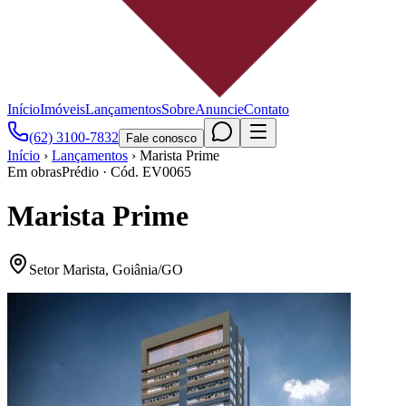
Início
Imóveis
Lançamentos
Sobre
Anuncie
Contato
(62) 3100-7832
Fale conosco
Início
›
Lançamentos
›
Marista Prime
Em obras
Prédio
· Cód.
EV0065
Marista Prime
Setor Marista
,
Goiânia
/
GO