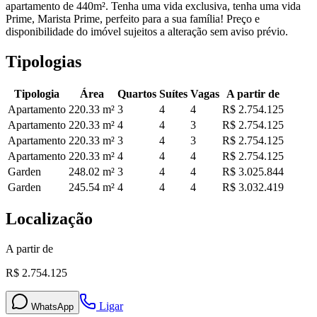
apartamento de 440m². Tenha uma vida exclusiva, tenha uma vida
Prime, Marista Prime, perfeito para a sua família! Preço e
disponibilidade do imóvel sujeitos a alteração sem aviso prévio.
Tipologias
Tipologia
Área
Quartos
Suítes
Vagas
A partir de
Apartamento
220.33
m²
3
4
4
R$ 2.754.125
Apartamento
220.33
m²
4
4
3
R$ 2.754.125
Apartamento
220.33
m²
3
4
3
R$ 2.754.125
Apartamento
220.33
m²
4
4
4
R$ 2.754.125
Garden
248.02
m²
3
4
4
R$ 3.025.844
Garden
245.54
m²
4
4
4
R$ 3.032.419
Localização
A partir de
R$ 2.754.125
Ligar
WhatsApp