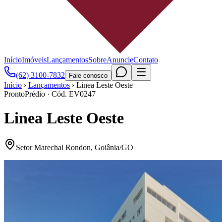
Início
Imóveis
Lançamentos
Sobre
Anuncie
Contato
(62) 3100-7832
Fale conosco
Início
›
Lançamentos
›
Linea Leste Oeste
Pronto
Prédio
· Cód.
EV0247
Linea Leste Oeste
Setor Marechal Rondon
,
Goiânia
/
GO