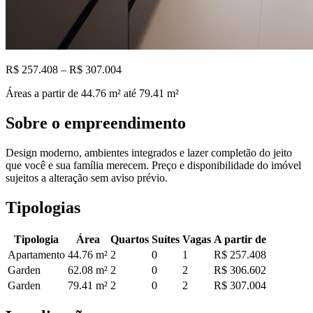
R$ 257.408 – R$ 307.004
Áreas a partir de
44.76
m²
até 79.41 m²
Sobre o empreendimento
Design moderno, ambientes integrados e lazer completão do jeito
que você e sua família merecem. Preço e disponibilidade do imóvel
sujeitos a alteração sem aviso prévio.
Tipologias
Tipologia
Área
Quartos
Suítes
Vagas
A partir de
Apartamento
44.76
m²
2
0
1
R$ 257.408
Garden
62.08
m²
2
0
2
R$ 306.602
Garden
79.41
m²
2
0
2
R$ 307.004