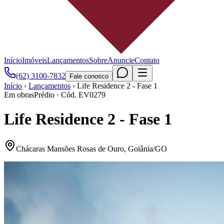
Início
Imóveis
Lançamentos
Sobre
Anuncie
Contato
(62) 3100-7832
Fale conosco
Início
›
Lançamentos
›
Life Residence 2 - Fase 1
Em obras
Prédio
· Cód.
EV0279
Life Residence 2 - Fase 1
Chácaras Mansões Rosas de Ouro
,
Goiânia
/
GO