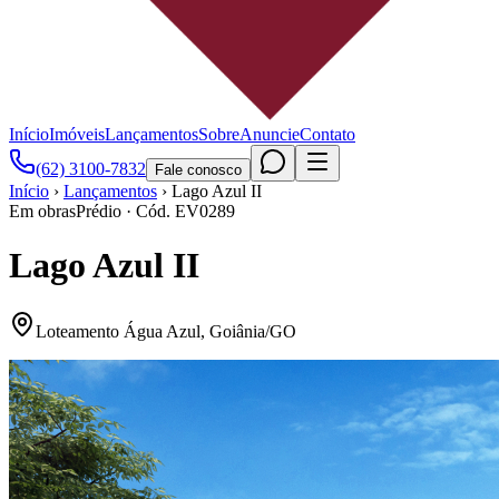
Início
Imóveis
Lançamentos
Sobre
Anuncie
Contato
(62) 3100-7832
Fale conosco
Início
›
Lançamentos
›
Lago Azul II
Em obras
Prédio
· Cód.
EV0289
Lago Azul II
Loteamento Água Azul
,
Goiânia
/
GO