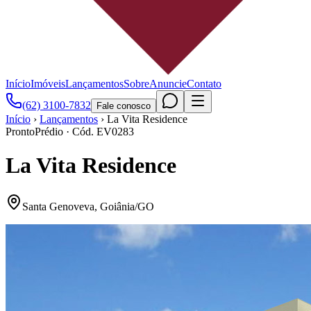
Início
Imóveis
Lançamentos
Sobre
Anuncie
Contato
(62) 3100-7832
Fale conosco
Início
›
Lançamentos
›
La Vita Residence
Pronto
Prédio
· Cód.
EV0283
La Vita Residence
Santa Genoveva
,
Goiânia
/
GO