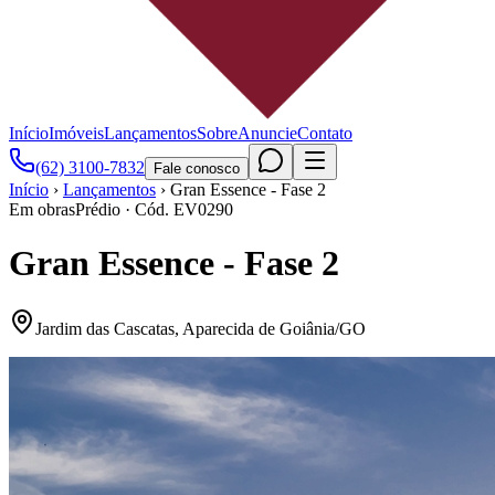
Início
Imóveis
Lançamentos
Sobre
Anuncie
Contato
(62) 3100-7832
Fale conosco
Início
›
Lançamentos
›
Gran Essence - Fase 2
Em obras
Prédio
· Cód.
EV0290
Gran Essence - Fase 2
Jardim das Cascatas
,
Aparecida de Goiânia
/
GO