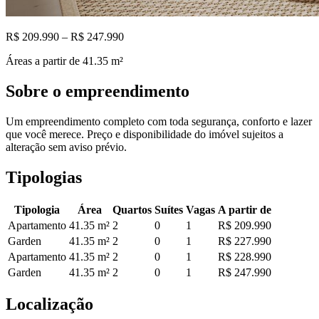
R$ 209.990 – R$ 247.990
Áreas a partir de
41.35
m²
Sobre o empreendimento
Um empreendimento completo com toda segurança, conforto e lazer
que você merece. Preço e disponibilidade do imóvel sujeitos a
alteração sem aviso prévio.
Tipologias
Tipologia
Área
Quartos
Suítes
Vagas
A partir de
Apartamento
41.35
m²
2
0
1
R$ 209.990
Garden
41.35
m²
2
0
1
R$ 227.990
Apartamento
41.35
m²
2
0
1
R$ 228.990
Garden
41.35
m²
2
0
1
R$ 247.990
Localização