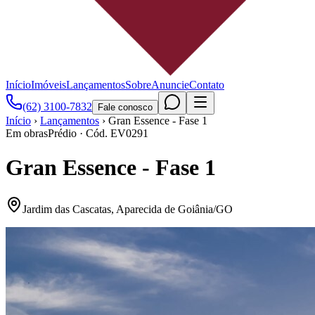
Início
Imóveis
Lançamentos
Sobre
Anuncie
Contato
(62) 3100-7832
Fale conosco
Início
›
Lançamentos
›
Gran Essence - Fase 1
Em obras
Prédio
· Cód.
EV0291
Gran Essence - Fase 1
Jardim das Cascatas
,
Aparecida de Goiânia
/
GO