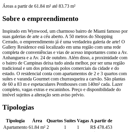
Áreas a partir de
61.84
m²
até 83.73 m²
Sobre o empreendimento
Inspirado em Wynwood, um charmoso bairro de Miami famoso por
suas galerias de arte a céu aberto. A 50 metros do Shopping
Cerrado, o empreendimento já é uma verdadeira galeria de arte! O
Gallery Residence está localizado em uma região com uma rede
completa de conveniências e vias de acesso importantes como a Av.
Anhanguera e a Av. 24 de outubro. Além disso, a proximidade com
o bairro de Campinas deixa tudo ainda melhor, por ser uma região
tradicional e um dos principais polos comerciais da cidade e do
estado. O residencial conta com apartamentos de 2 e 3 quartos com
suítes e varanda Gourmet com churrasqueira a carvão. São plantas
de 60 a 83 m e espetaculares Penthouses com 140m² cada. Lazer
completo, vagas extras e escaninhos. Preço e disponibilidade do
imóvel sujeitos a alteração sem aviso prévio.
Tipologias
Tipologia
Área
Quartos
Suítes
Vagas
A partir de
Apartamento
61.84
m²
2
1
1
R$ 478.453