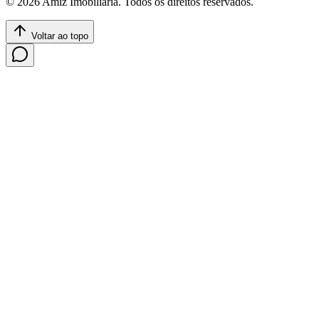
©
2026
Amiz Imobiliária
. Todos os direitos reservados.
Voltar ao topo