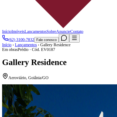
Início
Imóveis
Lançamentos
Sobre
Anuncie
Contato
(62) 3100-7832
Fale conosco
Início
›
Lançamentos
›
Gallery Residence
Em obras
Prédio
· Cód.
EV0187
Gallery Residence
Aeroviário
,
Goiânia
/
GO