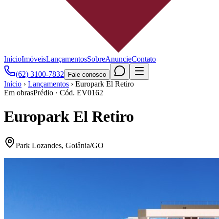
Início
Imóveis
Lançamentos
Sobre
Anuncie
Contato
(62) 3100-7832
Fale conosco
Início
›
Lançamentos
›
Europark El Retiro
Em obras
Prédio
· Cód.
EV0162
Europark El Retiro
Park Lozandes
,
Goiânia
/
GO