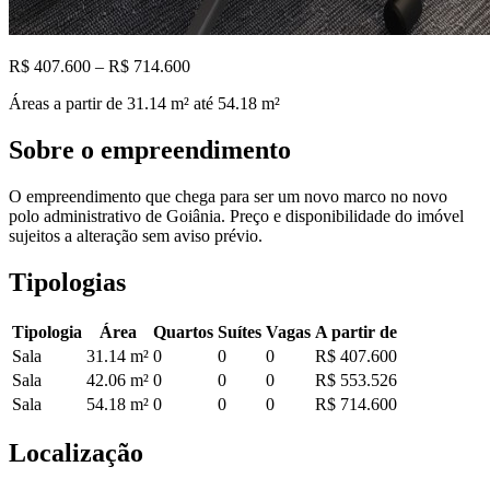
R$ 407.600 – R$ 714.600
Áreas a partir de
31.14
m²
até 54.18 m²
Sobre o empreendimento
O empreendimento que chega para ser um novo marco no novo
polo administrativo de Goiânia. Preço e disponibilidade do imóvel
sujeitos a alteração sem aviso prévio.
Tipologias
Tipologia
Área
Quartos
Suítes
Vagas
A partir de
Sala
31.14
m²
0
0
0
R$ 407.600
Sala
42.06
m²
0
0
0
R$ 553.526
Sala
54.18
m²
0
0
0
R$ 714.600
Localização