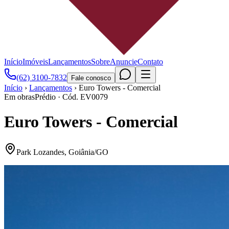
Início
Imóveis
Lançamentos
Sobre
Anuncie
Contato
(62) 3100-7832
Fale conosco
Início
›
Lançamentos
›
Euro Towers - Comercial
Em obras
Prédio
· Cód.
EV0079
Euro Towers - Comercial
Park Lozandes
,
Goiânia
/
GO