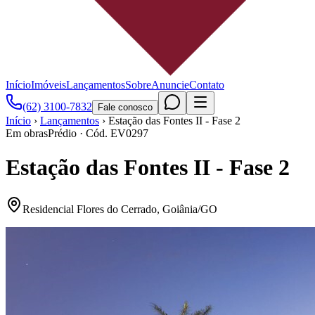
Início
Imóveis
Lançamentos
Sobre
Anuncie
Contato
(62) 3100-7832
Fale conosco
Início
›
Lançamentos
›
Estação das Fontes II - Fase 2
Em obras
Prédio
· Cód.
EV0297
Estação das Fontes II - Fase 2
Residencial Flores do Cerrado
,
Goiânia
/
GO