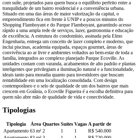
com suíte, projetados para quem busca o equilíbrio perfeito entre a
tranquilidade de um bairro residencial e a conveniência urbana.
Situado em uma das áreas de maior valorização da capital, o
empreendimento fica em frente à UNIP e a poucos minutos do
Shopping Flamboyant e do Parque Flamboyant, garantindo acesso
rápido a uma ampla rede de serviços, lazer, gastronomia e educação
de excelência. A estrutura do condomínio, assinada pela Elmo
Engenharia, entrega um conceito de lazer completo e moderno, que
inclui piscinas, academia equipada, espaços gourmet, áreas de
convivência ao ar livre e ambientes voltados ao bem-estar de toda a
família, integrados ao complexo planejado Parque Ecoville. As
unidades contam com varanda, acabamentos de alto padrão e plantas
inteligentes que privilegiam a iluminação natural e a funcionalidade,
ideais tanto para moradia quanto para investidores que buscam
rentabilidade em uma localização consolidada. Com design
contemporâneo e o selo de qualidade de um dos bairros que mais
crescem em Goiânia, o Ecoville Figueira é a escolha definitiva para
quem não abre mão de qualidade de vida e conectividade.
Tipologias
Tipologia
Área
Quartos
Suítes
Vagas
A partir de
Apartamento
63
m²
2
1
1
R$ 540.000
Apartamento
83
m²
3
1
1
R$ 720.000