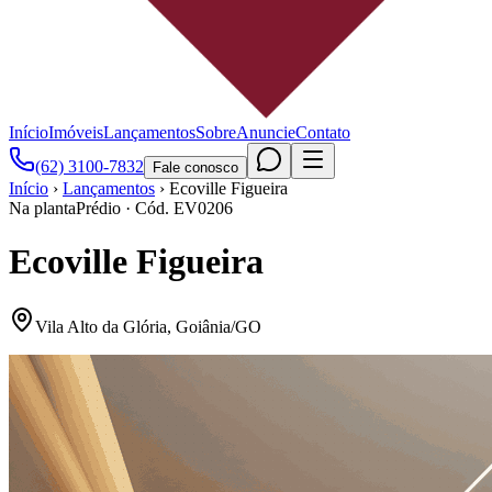
Início
Imóveis
Lançamentos
Sobre
Anuncie
Contato
(62) 3100-7832
Fale conosco
Início
›
Lançamentos
›
Ecoville Figueira
Na planta
Prédio
· Cód.
EV0206
Ecoville Figueira
Vila Alto da Glória
,
Goiânia
/
GO