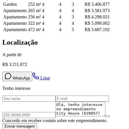
Garden
252
m²
4
4
3
R$ 3.406.877
Apartamento
265
m²
4
4
4
R$ 3.581.973
Apartamento
256
m²
4
4
3
R$ 4.298.021
Apartamento
322
m²
4
4
4
R$ 5.099.002
Apartamento
472
m²
4
4
5
R$ 5.687.192
Localização
A partir de
R$ 3.211.872
Ligar
WhatsApp
Tenho interesse
Concordo em receber contato sobre este empreendimento.
Enviar mensagem