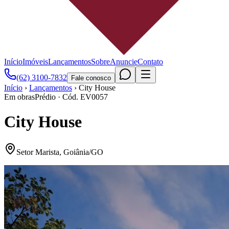
Início
Imóveis
Lançamentos
Sobre
Anuncie
Contato
(62) 3100-7832
Fale conosco
Início
›
Lançamentos
›
City House
Em obras
Prédio
· Cód.
EV0057
City House
Setor Marista
,
Goiânia
/
GO