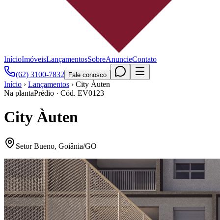
Início
Imóveis
Lançamentos
Sobre
Anuncie
Contato
(62) 3100-7832
Fale conosco
Início
›
Lançamentos
›
City Àuten
Na planta
Prédio
· Cód.
EV0123
City Àuten
Setor Bueno
,
Goiânia
/
GO