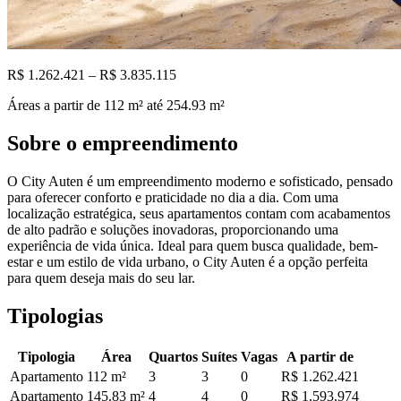
R$ 1.262.421 – R$ 3.835.115
Áreas a partir de
112
m²
até 254.93 m²
Sobre o empreendimento
O City Auten é um empreendimento moderno e sofisticado, pensado
para oferecer conforto e praticidade no dia a dia. Com uma
localização estratégica, seus apartamentos contam com acabamentos
de alto padrão e soluções inovadoras, proporcionando uma
experiência de vida única. Ideal para quem busca qualidade, bem-
estar e um estilo de vida urbano, o City Auten é a opção perfeita
para quem deseja mais do seu lar.
Tipologias
Tipologia
Área
Quartos
Suítes
Vagas
A partir de
Apartamento
112
m²
3
3
0
R$ 1.262.421
Apartamento
145.83
m²
4
4
0
R$ 1.593.974