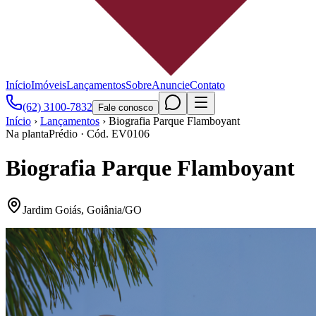
Início
Imóveis
Lançamentos
Sobre
Anuncie
Contato
(62) 3100-7832
Fale conosco
Início
›
Lançamentos
›
Biografia Parque Flamboyant
Na planta
Prédio
· Cód.
EV0106
Biografia Parque Flamboyant
Jardim Goiás
,
Goiânia
/
GO