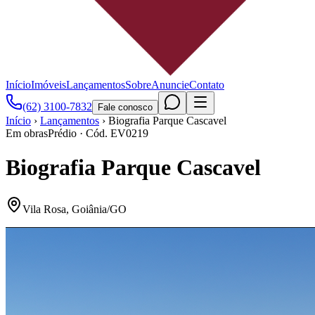
Início
Imóveis
Lançamentos
Sobre
Anuncie
Contato
(62) 3100-7832
Fale conosco
Início
›
Lançamentos
›
Biografia Parque Cascavel
Em obras
Prédio
· Cód.
EV0219
Biografia Parque Cascavel
Vila Rosa
,
Goiânia
/
GO