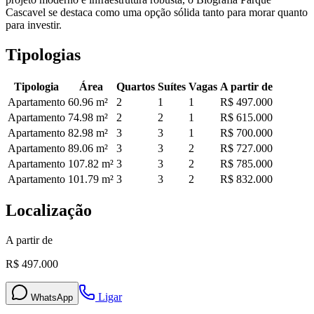
Cascavel se destaca como uma opção sólida tanto para morar quanto
para investir.
Tipologias
Tipologia
Área
Quartos
Suítes
Vagas
A partir de
Apartamento
60.96
m²
2
1
1
R$ 497.000
Apartamento
74.98
m²
2
2
1
R$ 615.000
Apartamento
82.98
m²
3
3
1
R$ 700.000
Apartamento
89.06
m²
3
3
2
R$ 727.000
Apartamento
107.82
m²
3
3
2
R$ 785.000
Apartamento
101.79
m²
3
3
2
R$ 832.000
Localização
A partir de
R$ 497.000
Ligar
WhatsApp