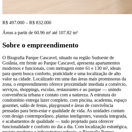
R$ 497.000 – R$ 832.000
Áreas a partir de
60.96
m²
até 107.82 m²
Sobre o empreendimento
O Biografia Parque Cascavel, situado na região Sudoeste de
Goiânia, em frente ao Parque Cascavel, apresenta apartamentos
modernos e funcionais, com metragem entre 61 e 130 m², ideais
para quem busca conforto, praticidade e uma localização de alto
valor na cidade. Localizado em uma das áreas mais promissoras da
zona, o empreendimento oferece proximidade imediata a comércio,
serviços, shoppings, escolas, restaurantes e ao parque — unindo
conveniência urbana e contato com a natureza. A estrutura do
condomínio entrega lazer completo, com piscina, academia, espaço
gourmet, salão de festas, playground e áreas de convivência
pensadas para bem-estar e qualidade de vida. As unidades contam
com design contemporâneo, plantas inteligentes, varanda integrada,
e acabamentos de qualidade — tudo projetado para oferecer
funcionalidade e conforto no dia a dia. Com localização estratégica,
projeto moderno e infraestrutura robusta, o Biografia Parque