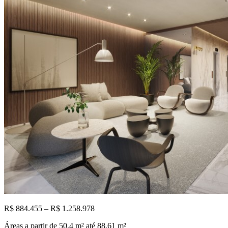
R$ 884.455 – R$ 1.258.978
Áreas a partir de
50.4
m²
até 88.61 m²