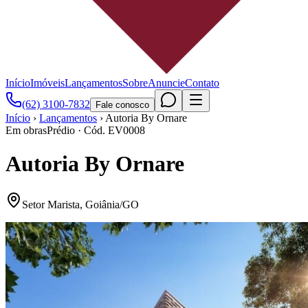
Início
Imóveis
Lançamentos
Sobre
Anuncie
Contato
(62) 3100-7832
Fale conosco
Início
›
Lançamentos
›
Autoria By Ornare
Em obras
Prédio
· Cód.
EV0008
Autoria By Ornare
Setor Marista
,
Goiânia
/
GO