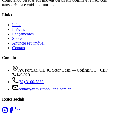
Conectando pessoas aos imóveis certos em Goiânia e região, com
transparência e cuidado humano.
Links
Início
Imóveis
Lançamentos
Sobre
Anuncie seu imóvel
Contato
Contato
Av. Portugal QD J6, Setor Oeste — Goiânia/GO · CEP
74140-020
(62) 3100-7832
contato@amizimobiliaria.com.br
Redes sociais