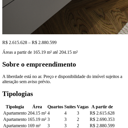
R$ 2.615.628 – R$ 2.880.599
Áreas a partir de
165.19
m²
até 204.15 m²
Sobre o empreendimento
A liberdade está no ar. Preço e disponibilidade do imóvel sujeitos a
alteração sem aviso prévio.
Tipologias
Tipologia
Área
Quartos
Suítes
Vagas
A partir de
Apartamento
204.15
m²
4
4
3
R$ 2.615.628
Apartamento
165.19
m²
3
3
2
R$ 2.690.353
Apartamento
169
m²
3
3
2
R$ 2.880.599