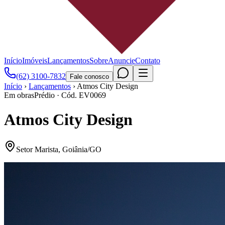
Início
Imóveis
Lançamentos
Sobre
Anuncie
Contato
(62) 3100-7832
Fale conosco
Início
›
Lançamentos
›
Atmos City Design
Em obras
Prédio
· Cód.
EV0069
Atmos City Design
Setor Marista
,
Goiânia
/
GO