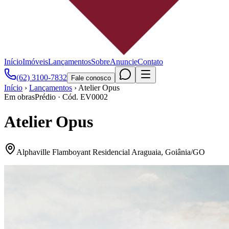
Início
Imóveis
Lançamentos
Sobre
Anuncie
Contato
(62) 3100-7832
Fale conosco
Início
›
Lançamentos
›
Atelier Opus
Em obras
Prédio
· Cód.
EV0002
Atelier Opus
Alphaville Flamboyant Residencial Araguaia
,
Goiânia
/
GO