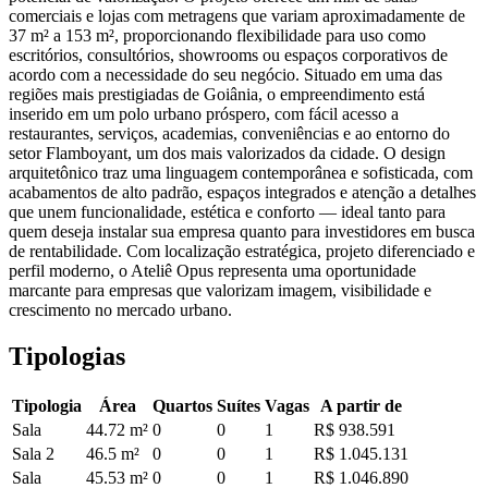
comerciais e lojas com metragens que variam aproximadamente de
37 m² a 153 m², proporcionando flexibilidade para uso como
escritórios, consultórios, showrooms ou espaços corporativos de
acordo com a necessidade do seu negócio. Situado em uma das
regiões mais prestigiadas de Goiânia, o empreendimento está
inserido em um polo urbano próspero, com fácil acesso a
restaurantes, serviços, academias, conveniências e ao entorno do
setor Flamboyant, um dos mais valorizados da cidade. O design
arquitetônico traz uma linguagem contemporânea e sofisticada, com
acabamentos de alto padrão, espaços integrados e atenção a detalhes
que unem funcionalidade, estética e conforto — ideal tanto para
quem deseja instalar sua empresa quanto para investidores em busca
de rentabilidade. Com localização estratégica, projeto diferenciado e
perfil moderno, o Ateliê Opus representa uma oportunidade
marcante para empresas que valorizam imagem, visibilidade e
crescimento no mercado urbano.
Tipologias
Tipologia
Área
Quartos
Suítes
Vagas
A partir de
Sala
44.72
m²
0
0
1
R$ 938.591
Sala 2
46.5
m²
0
0
1
R$ 1.045.131
Sala
45.53
m²
0
0
1
R$ 1.046.890