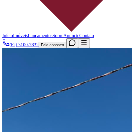
Início
Imóveis
Lançamentos
Sobre
Anuncie
Contato
(62) 3100-7832
Fale conosco