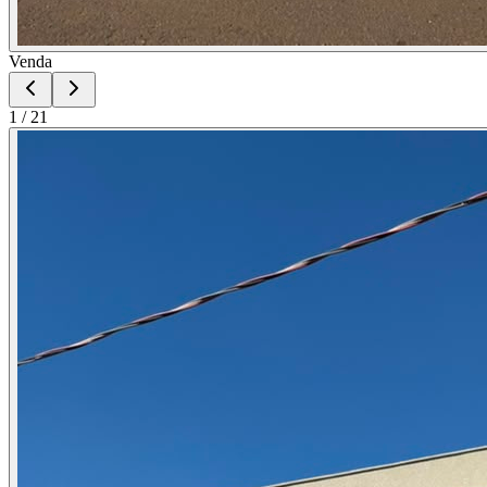
Venda
1
/
21