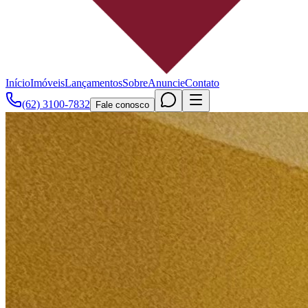
Início
Imóveis
Lançamentos
Sobre
Anuncie
Contato
(62) 3100-7832
Fale conosco