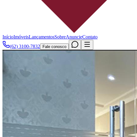
Início
Imóveis
Lançamentos
Sobre
Anuncie
Contato
(62) 3100-7832
Fale conosco