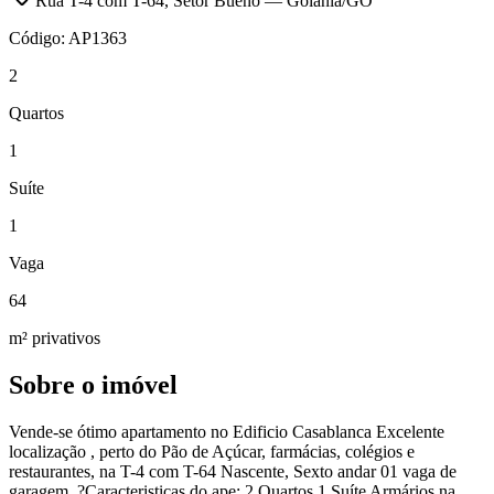
Rua T-4 com T-64
,
Setor Bueno
—
Goiânia
/
GO
Código:
AP1363
2
Quartos
1
Suíte
1
Vaga
64
m² privativos
Sobre o imóvel
Vende-se ótimo apartamento no Edificio Casablanca Excelente
localização , perto do Pão de Açúcar, farmácias, colégios e
restaurantes, na T-4 com T-64 Nascente, Sexto andar 01 vaga de
garagem. ?Caracteristicas do ape: 2 Quartos 1 Suíte Armários na