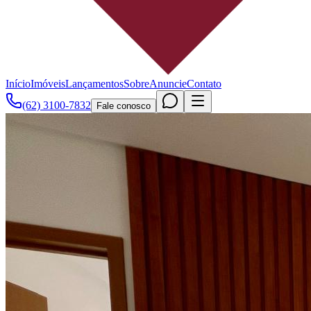
Início
Imóveis
Lançamentos
Sobre
Anuncie
Contato
(62) 3100-7832
Fale conosco