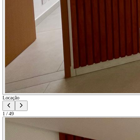
Locação
1
/
49