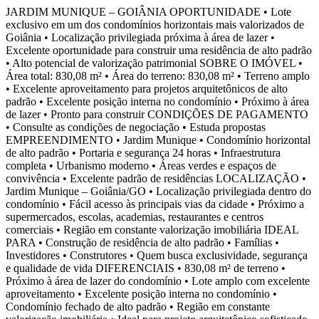
JARDIM MUNIQUE – GOIÂNIA OPORTUNIDADE • Lote
exclusivo em um dos condomínios horizontais mais valorizados de
Goiânia • Localização privilegiada próxima à área de lazer •
Excelente oportunidade para construir uma residência de alto padrão
• Alto potencial de valorização patrimonial SOBRE O IMÓVEL •
Área total: 830,08 m² • Área do terreno: 830,08 m² • Terreno amplo
• Excelente aproveitamento para projetos arquitetônicos de alto
padrão • Excelente posição interna no condomínio • Próximo à área
de lazer • Pronto para construir CONDIÇÕES DE PAGAMENTO
• Consulte as condições de negociação • Estuda propostas
EMPREENDIMENTO • Jardim Munique • Condomínio horizontal
de alto padrão • Portaria e segurança 24 horas • Infraestrutura
completa • Urbanismo moderno • Áreas verdes e espaços de
convivência • Excelente padrão de residências LOCALIZAÇÃO •
Jardim Munique – Goiânia/GO • Localização privilegiada dentro do
condomínio • Fácil acesso às principais vias da cidade • Próximo a
supermercados, escolas, academias, restaurantes e centros
comerciais • Região em constante valorização imobiliária IDEAL
PARA • Construção de residência de alto padrão • Famílias •
Investidores • Construtores • Quem busca exclusividade, segurança
e qualidade de vida DIFERENCIAIS • 830,08 m² de terreno •
Próximo à área de lazer do condomínio • Lote amplo com excelente
aproveitamento • Excelente posição interna no condomínio •
Condomínio fechado de alto padrão • Região em constante