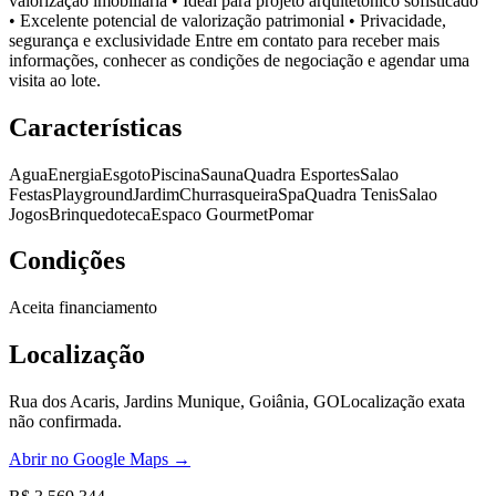
valorização imobiliária • Ideal para projeto arquitetônico sofisticado
• Excelente potencial de valorização patrimonial • Privacidade,
segurança e exclusividade Entre em contato para receber mais
informações, conhecer as condições de negociação e agendar uma
visita ao lote.
Características
Agua
Energia
Esgoto
Piscina
Sauna
Quadra Esportes
Salao
Festas
Playground
Jardim
Churrasqueira
Spa
Quadra Tenis
Salao
Jogos
Brinquedoteca
Espaco Gourmet
Pomar
Condições
Aceita financiamento
Localização
Rua dos Acaris, Jardins Munique, Goiânia, GO
Localização exata
não confirmada.
Abrir no Google Maps →