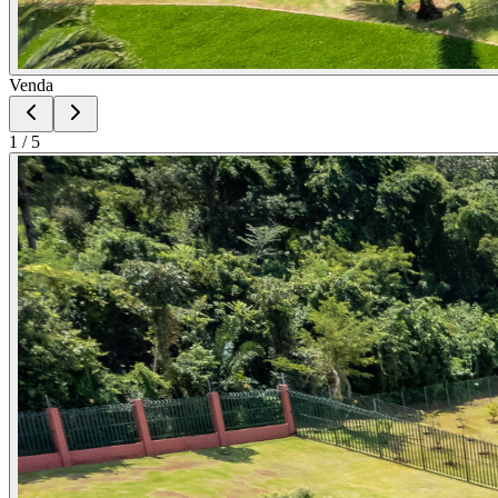
Venda
1
/
5