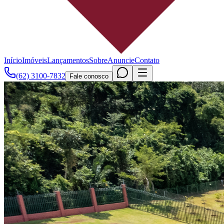
Início
Imóveis
Lançamentos
Sobre
Anuncie
Contato
(62) 3100-7832
Fale conosco