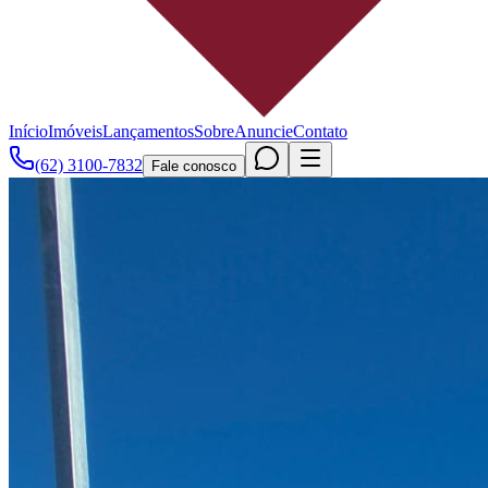
Início
Imóveis
Lançamentos
Sobre
Anuncie
Contato
(62) 3100-7832
Fale conosco