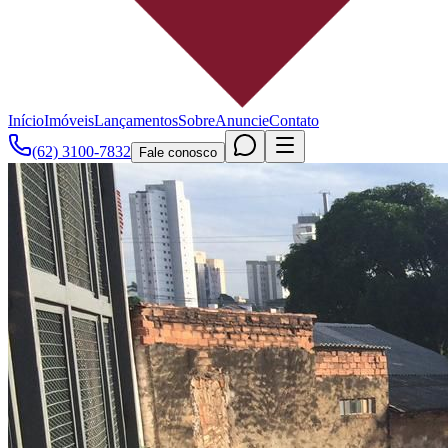
Início
Imóveis
Lançamentos
Sobre
Anuncie
Contato
(62) 3100-7832
Fale conosco