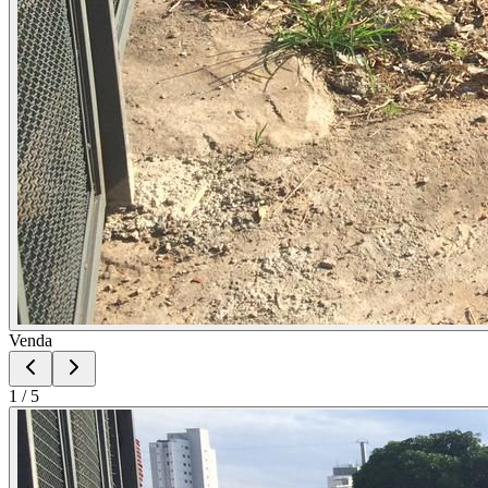
Venda
1
/
5