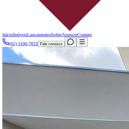
Início
Imóveis
Lançamentos
Sobre
Anuncie
Contato
(62) 3100-7832
Fale conosco