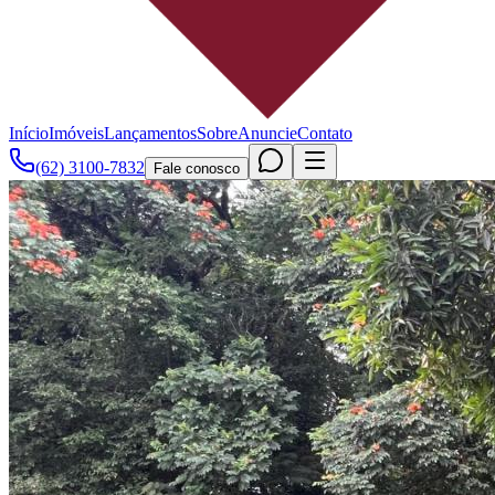
Início
Imóveis
Lançamentos
Sobre
Anuncie
Contato
(62) 3100-7832
Fale conosco