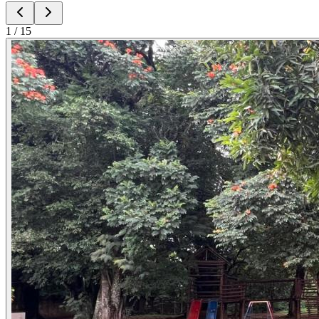
1
/
15