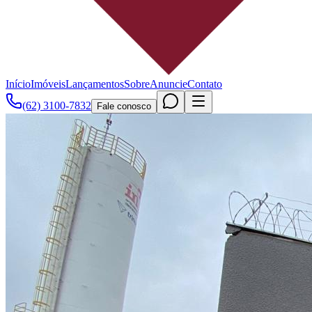
Início
Imóveis
Lançamentos
Sobre
Anuncie
Contato
(62) 3100-7832
Fale conosco