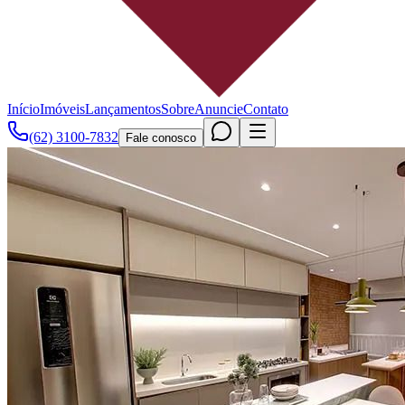
Início
Imóveis
Lançamentos
Sobre
Anuncie
Contato
(62) 3100-7832
Fale conosco