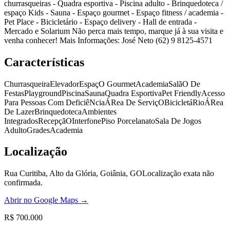
churrasqueiras - Quadra esportiva - Piscina adulto - Brinquedoteca /
espaço Kids - Sauna - Espaço gourmet - Espaço fitness / academia -
Pet Place - Bicicletário - Espaço delivery - Hall de entrada -
Mercado e Solarium Não perca mais tempo, marque já à sua visita e
venha conhecer! Mais Informações: José Neto (62) 9 8125-4571
Características
Churrasqueira
Elevador
EspaçO Gourmet
Academia
SalãO De
Festas
Playground
Piscina
Sauna
Quadra Esportiva
Pet Friendly
Acesso
Para Pessoas Com DeficiêNcia
ÁRea De ServiçO
BicicletáRio
ÁRea
De Lazer
Brinquedoteca
Ambientes
Integrados
RecepçãO
Interfone
Piso Porcelanato
Sala De Jogos
Adulto
Grades
Academia
Localização
Rua Curitiba, Alto da Glória, Goiânia, GO
Localização exata não
confirmada.
Abrir no Google Maps →
R$ 700.000