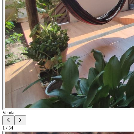
Venda
1
/
34