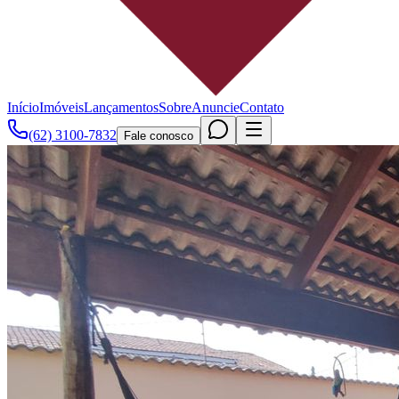
Início
Imóveis
Lançamentos
Sobre
Anuncie
Contato
(62) 3100-7832
Fale conosco