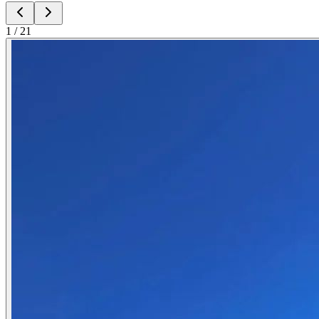
1
/
21