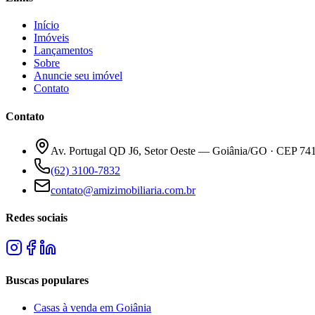
Início
Imóveis
Lançamentos
Sobre
Anuncie seu imóvel
Contato
Contato
Av. Portugal QD J6, Setor Oeste — Goiânia/GO · CEP 74
(62) 3100-7832
contato@amizimobiliaria.com.br
Redes sociais
Buscas populares
Casas à venda em Goiânia