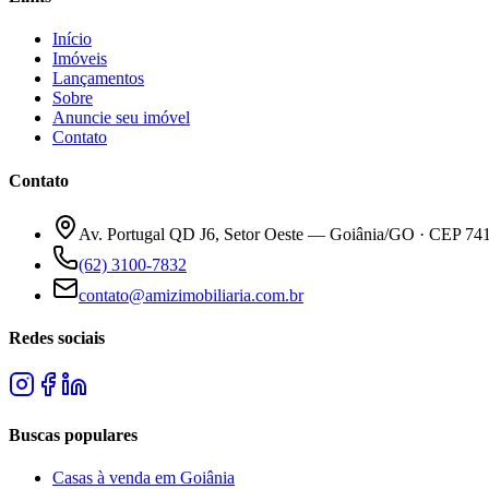
Início
Imóveis
Lançamentos
Sobre
Anuncie seu imóvel
Contato
Contato
Av. Portugal QD J6, Setor Oeste — Goiânia/GO · CEP 74
(62) 3100-7832
contato@amizimobiliaria.com.br
Redes sociais
Buscas populares
Casas à venda em Goiânia