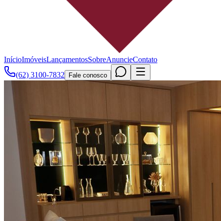
Início
Imóveis
Lançamentos
Sobre
Anuncie
Contato
(62) 3100-7832
Fale conosco